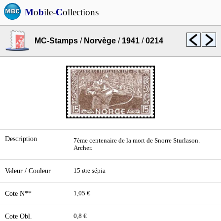
M
o
b
ile-
C
ollections
MC-Stamps
/
Norvège
/
1941
/
0214
Description
7ème centenaire de la mort de Snorre Sturlason.
Archer.
Valeur / Couleur
15 øre sépia
Cote N**
1,05 €
Cote Obl.
0,8 €