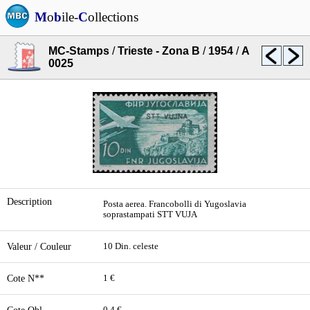
M
o
b
ile-
C
ollections
MC-Stamps
/
Trieste - Zona B
/
1954
/
A
0025
Description
Posta aerea. Francobolli di Yugoslavia
soprastampati STT VUJA
Valeur / Couleur
10 Din. celeste
Cote N**
1 €