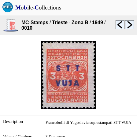
M
o
b
ile-
C
ollections
MC-Stamps
/
Trieste - Zona B
/
1949
/
0010
Description
Francobolli di Yugoslavia soprastampati STT VUJA
Valeur / Couleur
3 Din. rosso