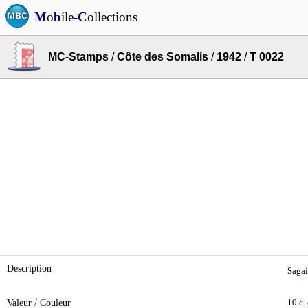
M
o
b
ile-
C
ollections
MC-Stamps
/
Côte des Somalis
/
1942
/
T 0022
Description
Sagai
Valeur / Couleur
10 c.