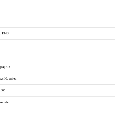
3/1943
graphie
es Hourriez
 13½
ontader