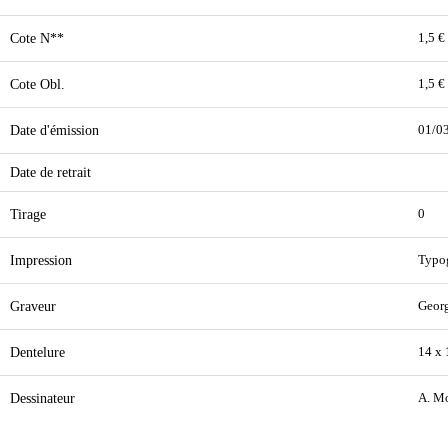
Cote N**
1,5 €
Cote Obl.
1,5 €
Date d'émission
01/0
Date de retrait
Tirage
0
Impression
Typo
Graveur
Georg
Dentelure
14 x
Dessinateur
A. M