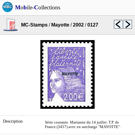
M
o
b
ile-
C
ollections
MC-Stamps
/
Mayotte
/
2002
/
0127
Description
Série courante. Marianne du 14 juillet. T.P. de
France (3457) avec en surcharge "MAYOTTE".