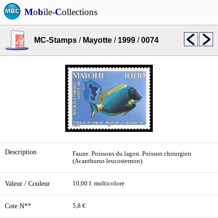
M
o
b
ile-
C
ollections
MC-Stamps
/
Mayotte
/
1999
/
0074
Description
Faune. Poissons du lagon. Poisson chirurgien
(Acanthurus leucosternon).
Valeur / Couleur
10,00 f. multicolore
Cote N**
5,8 €