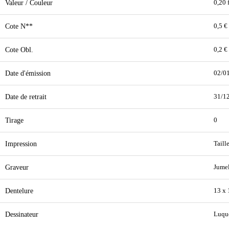
Valeur / Couleur
0,20 
Cote N**
0,5 €
Cote Obl.
0,2 €
Date d'émission
02/0
Date de retrait
31/1
Tirage
0
Impression
Taill
Graveur
Jumel
Dentelure
13 x 
Dessinateur
Luqu