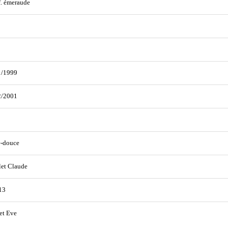
f. émeraude
1/1999
2/2001
e-douce
et Claude
13
et Eve