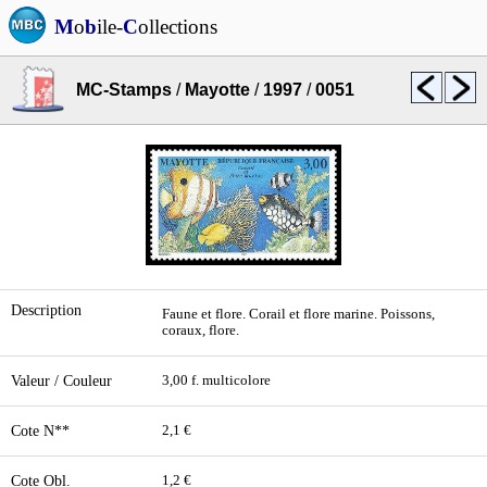
M
o
b
ile-
C
ollections
MC-Stamps
/
Mayotte
/
1997
/
0051
Description
Faune et flore. Corail et flore marine. Poissons,
coraux, flore.
Valeur / Couleur
3,00 f. multicolore
Cote N**
2,1 €
Cote Obl.
1,2 €