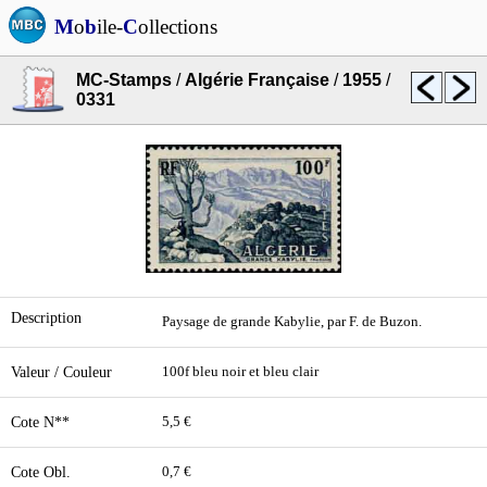
M
o
b
ile-
C
ollections
MC-Stamps
/
Algérie Française
/
1955
/
0331
Description
Paysage de grande Kabylie, par F. de Buzon.
Valeur / Couleur
100f bleu noir et bleu clair
Cote N**
5,5 €
Cote Obl.
0,7 €