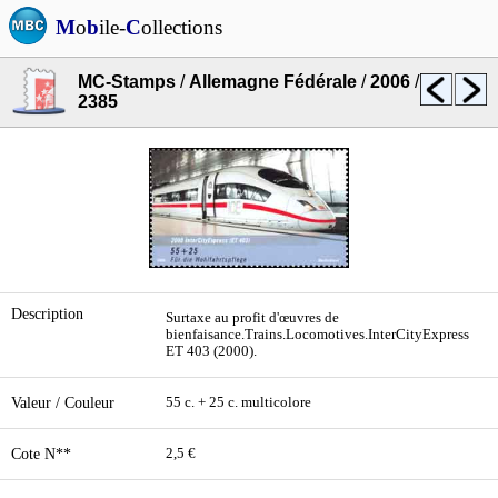
M
o
b
ile-
C
ollections
MC-Stamps
/
Allemagne Fédérale
/
2006
/
2385
Description
Surtaxe au profit d'œuvres de
bienfaisance.Trains.Locomotives.InterCityExpress
ET 403 (2000).
Valeur / Couleur
55 c. + 25 c. multicolore
Cote N**
2,5 €