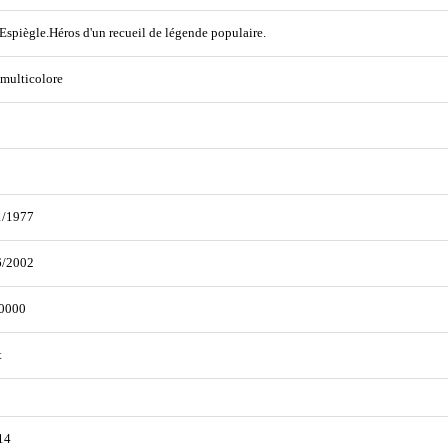
l'Espiègle.Héros d'un recueil de légende populaire.
 multicolore
1/1977
6/2002
0000
t
14