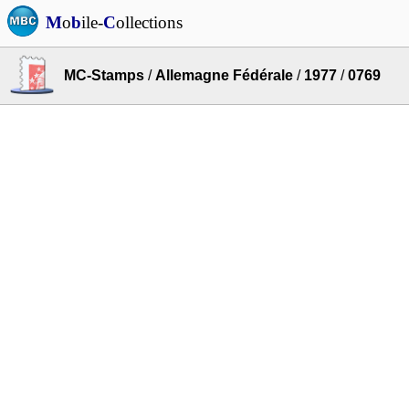
M
o
b
ile-
C
ollections
MC-Stamps
/
Allemagne Fédérale
/
1977
/
0769