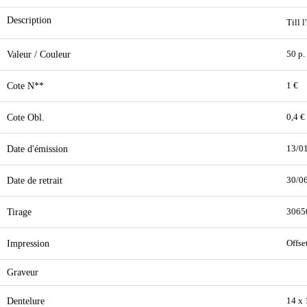
Description
Till 
Valeur / Couleur
50 p.
Cote N**
1 €
Cote Obl.
0,4 €
Date d'émission
13/0
Date de retrait
30/0
Tirage
3065
Impression
Offse
Graveur
Dentelure
14 x 