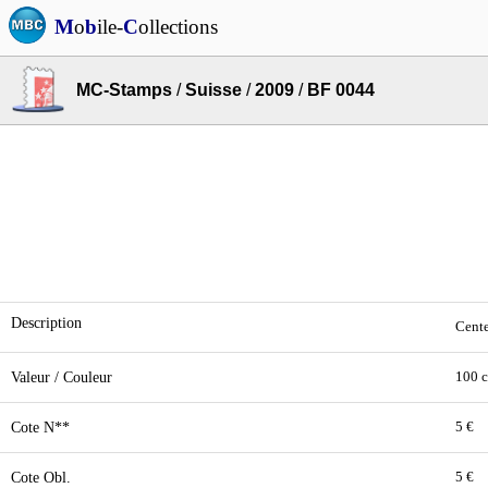
M
o
b
ile-
C
ollections
MC-Stamps
/
Suisse
/
2009
/
BF 0044
Description
Cente
Valeur / Couleur
100 c
Cote N**
5 €
Cote Obl.
5 €