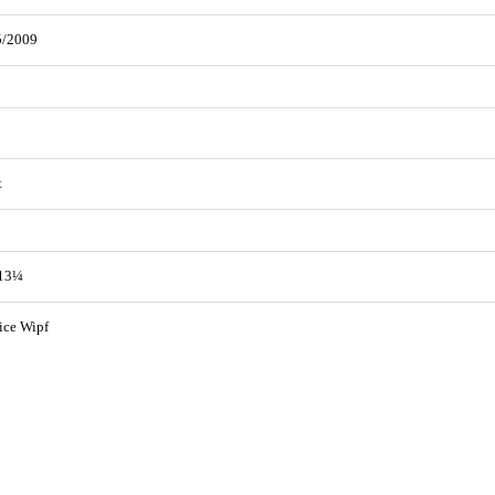
5/2009
t
 13¼
ice Wipf