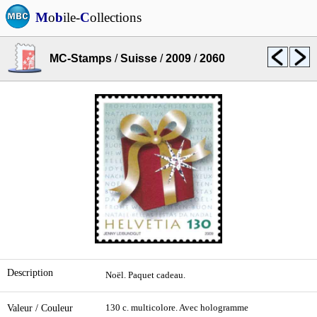
M
o
b
ile-
C
ollections
MC-Stamps
/
Suisse
/
2009
/
2060
Description
Noël. Paquet cadeau.
Valeur / Couleur
130 c. multicolore. Avec hologramme