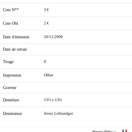
Cote N**
3 €
Cote Obl.
2 €
Date d'émission
20/11/2009
Date de retrait
Tirage
0
Impression
Offset
Graveur
Dentelure
13½ x 13¼
Dessinateur
Jenny Leibundgut
Privacy Policy
|