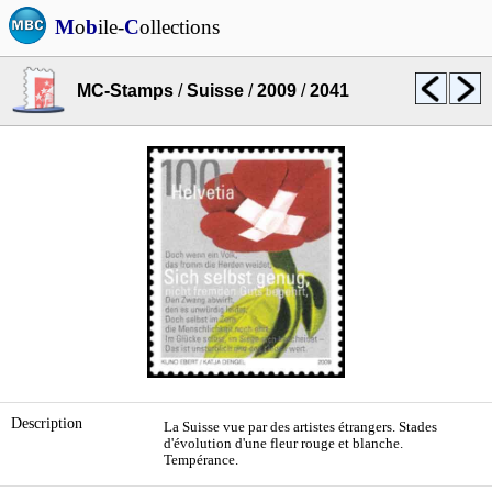
M
o
b
ile-
C
ollections
MC-Stamps
/
Suisse
/
2009
/
2041
Description
La Suisse vue par des artistes étrangers. Stades
d'évolution d'une fleur rouge et blanche.
Tempérance.