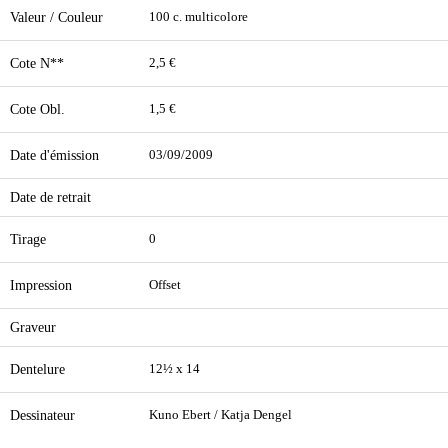
Valeur / Couleur
100 c. multicolore
Cote N**
2,5 €
Cote Obl.
1,5 €
Date d'émission
03/09/2009
Date de retrait
Tirage
0
Impression
Offset
Graveur
Dentelure
12½ x 14
Dessinateur
Kuno Ebert / Katja Dengel