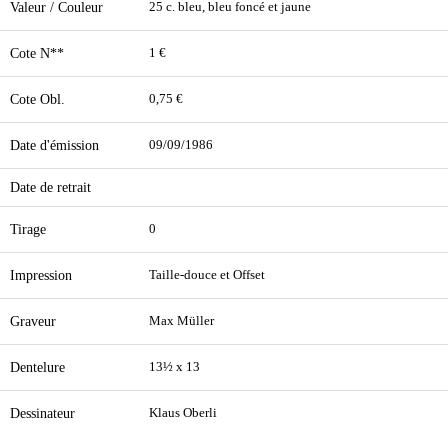
Valeur / Couleur
25 c. bleu, bleu foncé et jaune
Cote N**
1 €
Cote Obl.
0,75 €
Date d'émission
09/09/1986
Date de retrait
Tirage
0
Impression
Taille-douce et Offset
Graveur
Max Müller
Dentelure
13½ x 13
Dessinateur
Klaus Oberli