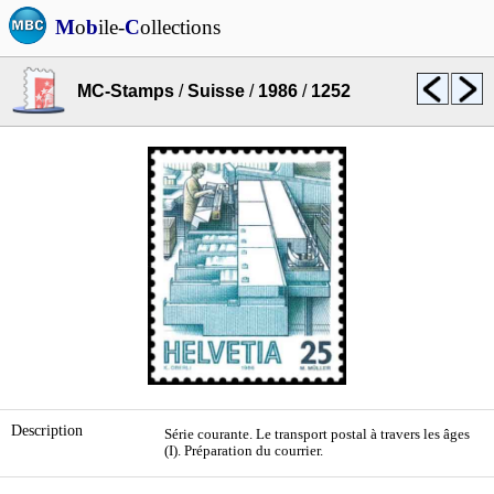
M
o
b
ile-
C
ollections
MC-Stamps
/
Suisse
/
1986
/
1252
Description
Série courante. Le transport postal à travers les âges
(I). Préparation du courrier.