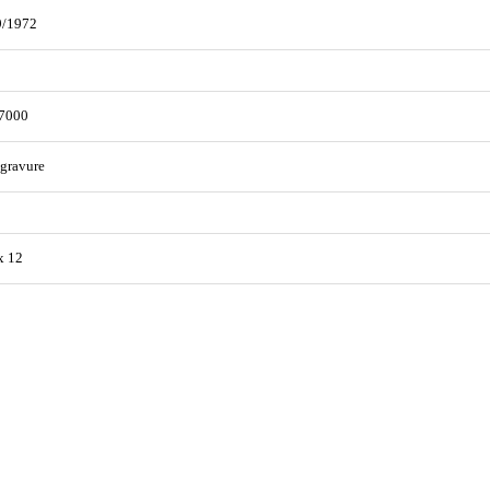
9/1972
7000
gravure
x 12