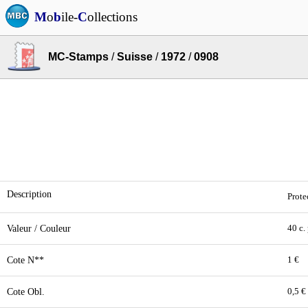
M
o
b
ile-
C
ollections
MC-Stamps
/
Suisse
/
1972
/
0908
Description
Prote
Valeur / Couleur
40 c.
Cote N**
1 €
Cote Obl.
0,5 €