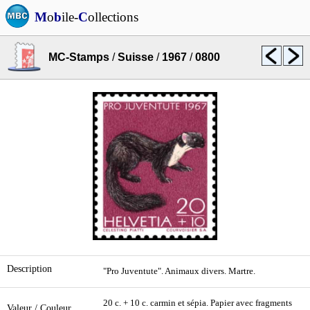
M
o
b
ile-
C
ollections
MC-Stamps
/
Suisse
/
1967
/
0800
Description
"Pro Juventute". Animaux divers. Martre.
20 c. + 10 c. carmin et sépia. Papier avec fragments
Valeur / Couleur