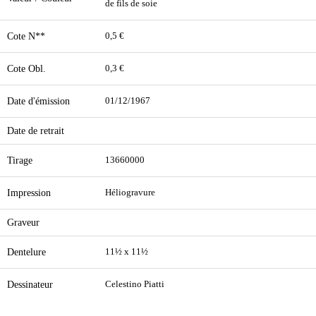
de fils de soie
Cote N**
0,5 €
Cote Obl.
0,3 €
Date d'émission
01/12/1967
Date de retrait
Tirage
13660000
Impression
Héliogravure
Graveur
Dentelure
11½ x 11½
Dessinateur
Celestino Piatti