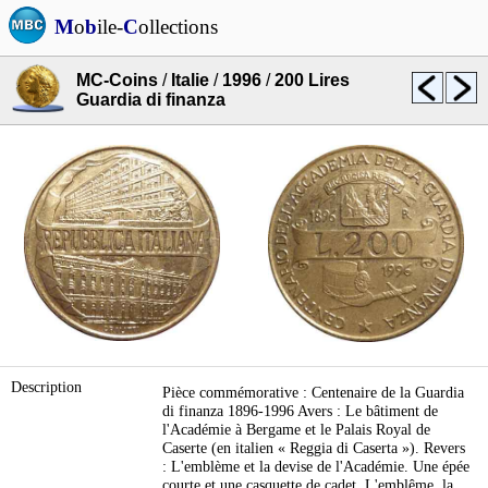
M
o
b
ile-
C
ollections
MC-Coins
/
Italie
/
1996
/
200 Lires
Guardia di finanza
Description
Pièce commémorative : Centenaire de la Guardia
di finanza 1896-1996 Avers : Le bâtiment de
l'Académie à Bergame et le Palais Royal de
Caserte (en italien « Reggia di Caserta »). Revers
: L'emblème et la devise de l'Académie. Une épée
courte et une casquette de cadet. L'emblême, la