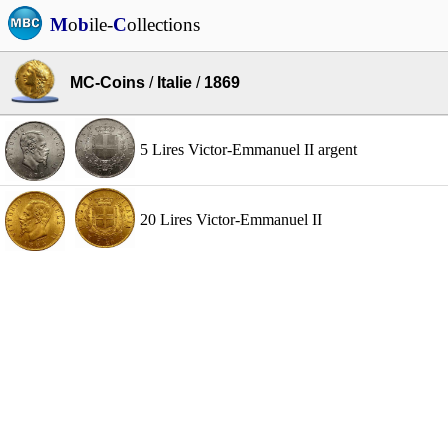
M
o
b
ile-
C
ollections
MC-Coins
/
Italie
/
1869
5 Lires Victor-Emmanuel II argent
20 Lires Victor-Emmanuel II