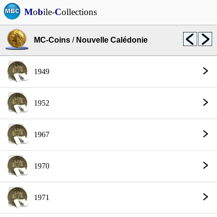
M
o
b
ile-
C
ollections
MC-Coins
/
Nouvelle Calédonie
1949
1952
1967
1970
1971