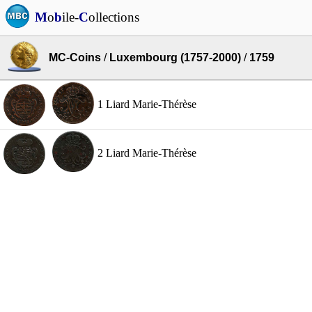
M
o
b
ile-
C
ollections
MC-Coins
/
Luxembourg (1757-2000)
/
1759
1 Liard Marie-Thérèse
2 Liard Marie-Thérèse