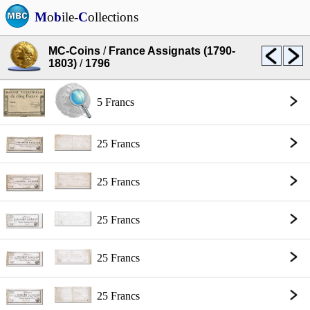
M
o
b
ile-
C
ollections
MC-Coins
/
France Assignats (1790-
1803)
/
1796
5 Francs
25 Francs
25 Francs
25 Francs
25 Francs
25 Francs