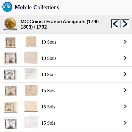
M
o
b
ile-
C
ollections
MC-Coins
/
France Assignats (1790-
1803)
/
1792
10 Sous
10 Sous
10 Sous
15 Sols
15 Sols
15 Sols