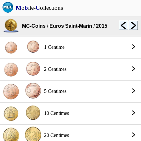
M
o
b
ile-
C
ollections
MC-Coins
/
Euros Saint-Marin
/
2015
1 Centime
2 Centimes
5 Centimes
10 Centimes
20 Centimes