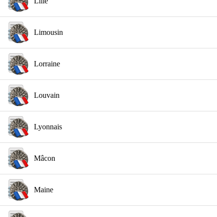
Lille
Limousin
Lorraine
Louvain
Lyonnais
Mâcon
Maine