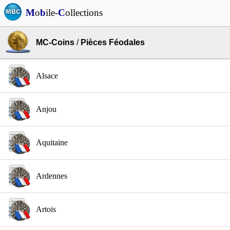
M
o
b
ile-
C
ollections
MC-Coins
/
Pièces Féodales
Alsace
Anjou
Aquitaine
Ardennes
Artois