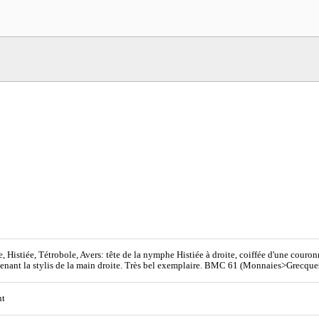
, Histiée, Tétrobole, Avers: tête de la nymphe Histiée à droite, coiffée d'une couron
 tenant la stylis de la main droite. Très bel exemplaire. BMC 61 (Monnaies>Grecqu
nt