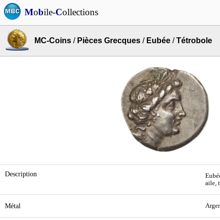
M
o
b
ile-
C
ollections
MC-Coins
/
Pièces Grecques
/
Eubée
/
Tétrobole
Description
Eubée
aile,
Métal
Arge