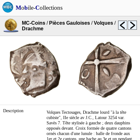
M
o
b
ile-
C
ollections
MC-Coins
/
Pièces Gauloises
/
Volques
/
Drachme
Description
Volques Tectosages, Drachme lourd "à la tête
cubiste", IIe siècle av J.C., Latour 3254 var.
Savès 7. Tête stylisée à gauche ; deux dauphins
opposés devant. Croix formée de quatre cantons
ornés chacun d'une lunule : balle de fronde aux
1er et 2e cantons, une hache au 3e et un pendant