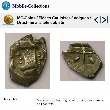
M
o
b
ile-
C
ollections
MC-Coins
/
Pièces Gauloises
/
Volques
/
Drachme à la tête cubiste
Description
Avers : tête stylisée à gauche Revers : croix formée
de 4 cantons