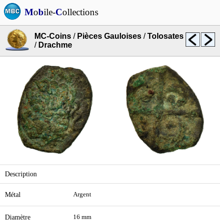
M
o
b
ile-
C
ollections
MC-Coins
/
Pièces Gauloises
/
Tolosates
/
Drachme
Description
Métal
Argent
Diamètre
16 mm