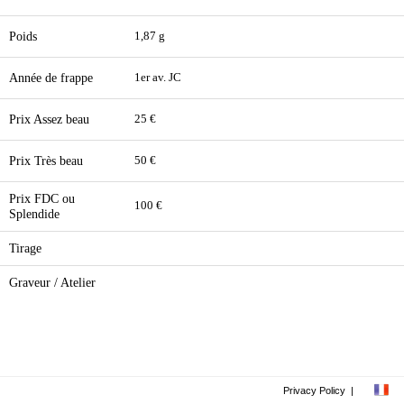
Poids
1,87 g
Année de frappe
1er av. JC
Prix Assez beau
25 €
Prix Très beau
50 €
Prix FDC ou
100 €
Splendide
Tirage
Graveur / Atelier
Privacy Policy
|