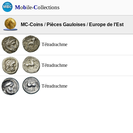
M
o
b
ile-
C
ollections
MC-Coins
/
Pièces Gauloises
/
Europe de l'Est
Tétradrachme
Tétradrachme
Tétradrachme