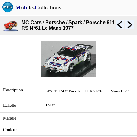
M
o
b
ile-
C
ollections
MC-Cars
/
Porsche
/
Spark
/
Porsche 911
RS N°61 Le Mans 1977
Description
SPARK 1/43° Porsche 911 RS N°61 Le Mans 1977
Echelle
1/43°
Matière
Couleur