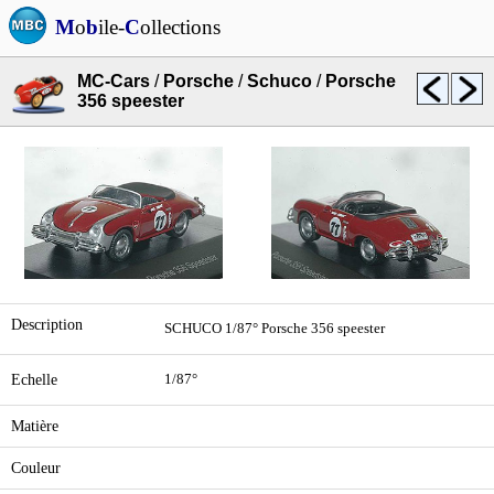
M
o
b
ile-
C
ollections
MC-Cars
/
Porsche
/
Schuco
/
Porsche
356 speester
Description
SCHUCO 1/87° Porsche 356 speester
Echelle
1/87°
Matière
Couleur