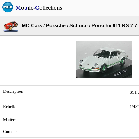
M
o
b
ile-
C
ollections
MC-Cars
/
Porsche
/
Schuco
/
Porsche 911 RS 2.7
Description
SCHU
Echelle
1/43°
Matière
Couleur