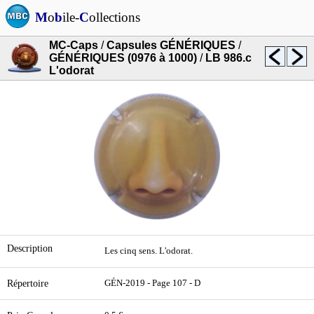
M
o
b
ile-
C
ollections
MC-Caps
/
Capsules GÉNÉRIQUES
/
GÉNÉRIQUES (0976 à 1000)
/
LB 986.c
L'odorat
Description
Les cinq sens. L'odorat.
Répertoire
GÉN-2019 - Page 107 - D