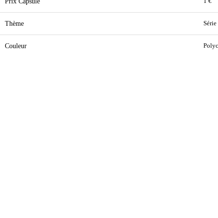
Prix Capsule
1 €
Thème
Série
Couleur
Poly