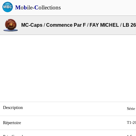
M
o
b
ile-
C
ollections
MC-Caps
/
Commence Par F
/
FAY MICHEL
/
LB 26
Description
Série
Répertoire
T1-20