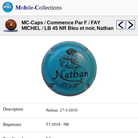
M
o
b
ile-
C
ollections
MC-Caps
/
Commence Par F
/
FAY
MICHEL
/
LB 45 NR Bleu et noir, Nathan
Description
Nathan. 27-3-2010.
Répertoire
T1-2018 - NR