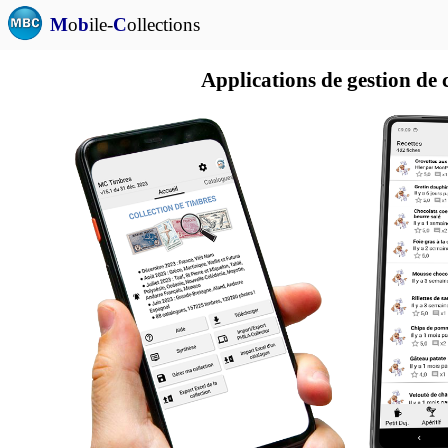
M
o
b
ile-
C
ollections
Applications de gestion de c